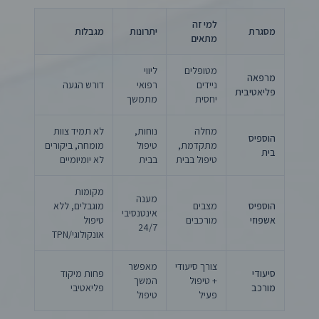
למי זה
מסגרת
יתרונות
מגבלות
מתאים
מטופלים
ליווי
מרפאה
ניידים
רפואי
דורש הגעה
פליאטיבית
יחסית
מתמשך
מחלה
נוחות,
לא תמיד צוות
הוספיס
מתקדמת,
טיפול
מומחה, ביקורים
בית
טיפול בבית
בבית
לא יומיומיים
מקומות
מענה
הוספיס
מצבים
מוגבלים, ללא
אינטנסיבי
אשפוזי
מורכבים
טיפול
24/7
אונקולוגי/TPN
צורך סיעודי
מאפשר
סיעודי
פחות מיקוד
+ טיפול
המשך
מורכב
פליאטיבי
פעיל
טיפול