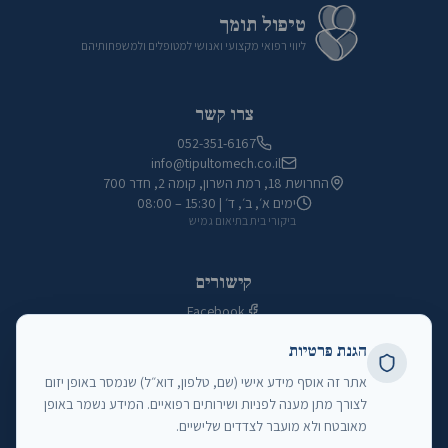
טיפול תומך
ליווי רפואי מקצועי ואנושי למטופלים ולמשפחותיהם
צרו קשר
052-351-6167
info@tipultomech.co.il
החרושת 18, רמת השרון, קומה 2, חדר 700
ימים א׳, ב׳, ד׳
|
08:00 – 15:30
ביקורי בית בתיאום גמיש
קישורים
Facebook
צרו קשר
הגנת פרטיות
הצהרת נגישות
מדיניות פרטיות
אתר זה אוסף מידע אישי (שם, טלפון, דוא״ל) שנמסר באופן יזום
לצורך מתן מענה לפניות ושירותים רפואיים. המידע נשמר באופן
מאובטח ולא מועבר לצדדים שלישיים.