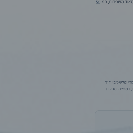
 מאוד משפחות, כמו
אי
י ופליאטיבי. ד״ר
, דמנציה ומחלות