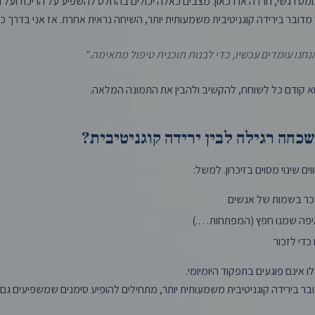
מס רגשי, חרדה או דכאון. מצבים כאלה יכולים בהחלט להשפיע על הריכוז ועל הז
דובר בירידה קוגניטיבית משמעותית יותר, השיחה נראית אחרת. אז אני בדרך 
נחנו עומדים עכשיו, כדי לבנות תוכנית טיפול מתאימה."
א קודם כל לשוחח, להקשיב ולהבין את התמונה המלאה.
שכחה רגילה לבין ירידה קוגניטיבית?
ם שינוי מסוים בזיכרון. למשל:
יזכר בשמות של אנשים
יפה שמנו חפץ (המפתחות….)
כדי לזכור
ו אינם פוגעים בתפקוד היומיומי.
ר בירידה קוגניטיבית משמעותית יותר, מתחילים להופיע סימנים שמשפיעים ג